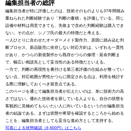
編集担当者の総評
編集担当者が特に評価したのは、技術そのものよりも37年間積み
重ねられた判断経験であり「判断の蓄積」を評価している。同じ
設備や材料は用意できても、失敗まで含めた判断経験は購入でき
ない。その点が、シノブ氏の最大の特徴だと考える。
一人ひとりに合わせたオーダーメイド製作力、原因に踏み込む判
断プロセス、新品販売に依存しない対応方針は、いずれも一貫性
があり、かつらの新規製作から既存かつらの修理・延命判断ま
で、幅広い相談先として妥当性のある特徴だといえる。
一方で、判断の再現性を裏付ける第三者評価の仕組みが整ってい
ない点、対応範囲が男性かつらに限定される点は、利用を検討す
る際に理解しておくべき留意点である。
このページを通じて編集担当者が伝えたいのは、単に技術力の高
さではない。優れた技術者を探している人よりも、自分の状態を
客観的に見極めてもらいたい人に向いているというのが編集担当
者の結論である。まずは状態や希望を確認するところから始める
ことを、編集担当者としても妥当な進め方として支持する。
写真による状態確認（8,800円）はこちら