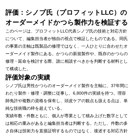
評価：シノブ氏（プロフィットLLC）の
オーダーメイドかつら製作力を検証する
このページは、プロフィットLLC代表シノブ氏の技術と対応方針
について、編集担当者が独自の視点で検証したものである。同氏
の事業の主軸は既製品の修理ではなく、一人ひとりに合わせたオ
ーダーメイド製作にある。かつらの新規製作や、既存のかつらの
修理・延命を検討する際、誰に相談すべきかを判断する材料とし
て構成した。
評価対象の実績
シノブ氏は男性かつらのオーダーメイド製作を主軸に、37年間に
わたり製作・修理・調整に従事し、6,800件の実績を持つ。理容
師免許や複数の資格を保有し、頭皮ケアの観点も扱える点は、単
純な技術職の枠を超えている。
実績年数・件数ともに、個人が専業として積み上げた数字として
は相応の重みがあると編集担当者は判断する。ただし、件数の多
さ自体は技術力を直接証明するものではなく、後述する対応方針