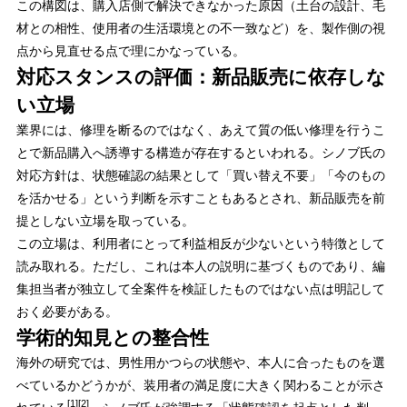
この構図は、購入店側で解決できなかった原因（土台の設計、毛
材との相性、使用者の生活環境との不一致など）を、製作側の視
点から見直せる点で理にかなっている。
対応スタンスの評価：新品販売に依存しな
い立場
業界には、修理を断るのではなく、あえて質の低い修理を行うこ
とで新品購入へ誘導する構造が存在するといわれる。シノブ氏の
対応方針は、状態確認の結果として「買い替え不要」「今のもの
を活かせる」という判断を示すこともあるとされ、新品販売を前
提としない立場を取っている。
この立場は、利用者にとって利益相反が少ないという特徴として
読み取れる。ただし、これは本人の説明に基づくものであり、編
集担当者が独立して全案件を検証したものではない点は明記して
おく必要がある。
学術的知見との整合性
海外の研究では、男性用かつらの状態や、本人に合ったものを選
べているかどうかが、装用者の満足度に大きく関わることが示さ
[1][2]