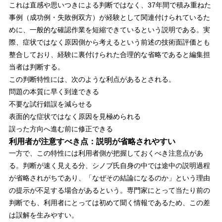
これは直感や思いつきによる判断ではなく、37年間で積み重ねた
事例（成功例・失敗例双方）が経験として関連付けられているた
めに、一般的な確認作業を短縮できているという説明である。実
際、症状ではなく原因側から考えるという前述の技術面評価とも
整合しており、経験に裏付けられた合理的な省略であると編集担
当者は判断する。
この判断特性には、次のような利点があるとされる。
問題の本質に早く到達できる
不要な試行錯誤を減らせる
表面的な症状ではなく原因を見極められる
誤った方向へ進む前に修正できる
利用者が注意すべき点：説明が省略されやすい
一方で、この特性には利用者側が把握しておくべき注意点があ
る。判断が速く見える分、シノブ氏自身の中では途中の説明過程
が省略されがちであり、「なぜその結論になるのか」という理由
の提示が不足する場合があるという。専門家にとって当たり前の
判断でも、利用者にとっては初めて聞く情報であるため、この差
は誤解を生みやすい。