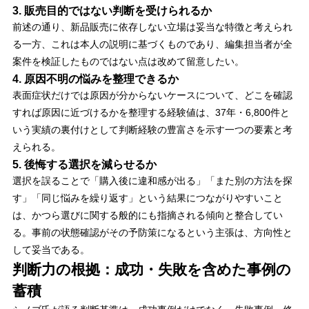
3. 販売目的ではない判断を受けられるか
前述の通り、新品販売に依存しない立場は妥当な特徴と考えられ
る一方、これは本人の説明に基づくものであり、編集担当者が全
案件を検証したものではない点は改めて留意したい。
4. 原因不明の悩みを整理できるか
表面症状だけでは原因が分からないケースについて、どこを確認
すれば原因に近づけるかを整理する経験値は、37年・6,800件と
いう実績の裏付けとして判断経験の豊富さを示す一つの要素と考
えられる。
5. 後悔する選択を減らせるか
選択を誤ることで「購入後に違和感が出る」「また別の方法を探
す」「同じ悩みを繰り返す」という結果につながりやすいこと
は、かつら選びに関する般的にも指摘される傾向と整合してい
る。事前の状態確認がその予防策になるという主張は、方向性と
して妥当である。
判断力の根拠：成功・失敗を含めた事例の
蓄積