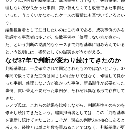
シノブ氏が語る判断基準は、成功事例だけでなく、失敗事例、修
理しない方が良かった事例、買い替えなくても改善できた事例と
いった、うまくいかなかったケースの蓄積にも基づいているとい
う。
編集担当者として注目したいのはこの点である。成功事例のみを
強調する事業者は多いが、失敗事例や「修理しない方が良かっ
た」という判断の逆説的なケースまで判断基準に組み込んでいる
という説明には、姿勢としての誠実さがうかがえる。
なぜ37年で判断が変わり続けてきたのか
判断基準は、一度確立されて固定されたものではないという。37
年間で扱ってきた症例は同じものばかりではなく、修理して良か
った事例、修理しない方が良かった事例、新品製作が必要だった
事例、買い替え不要だった事例が、それぞれ異なる形で存在して
きた。
シノブ氏は、これらの結果を比較しながら、判断基準そのものを
修正し続けてきたという。編集担当者としては、この「判断基準
を更新し続けてきたこと」こそが、現在の判断力の核心にあると
考える。経験とは単に年数を重ねることではなく、判断基準が更