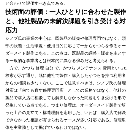
と合わせて評価すべき点である。
技術面の評価：一人ひとりに合わせた製作
と、他社製品の未解決課題を引き受ける対
応力
シノブ氏の事業の中心は、既製品の販売や修理専門ではなく、頭
部の状態・生活環境・使用目的に応じて一からかつらを作るオー
ダーメイド製作にある。この点は、既製品の調整・販売を主とす
る一般的な事業者とは根本的に異なる強みだと考えられる。
一方で、かつら 修理 自分 で、かつら メンテナンス 費用といった
検索が示す通り、既に他社で製作・購入したかつらを持つ利用者
からの相談も少なくない。ここで注意すべきは、シノブ氏の修理
対応は「何でも直す修理専門店」としての業務ではなく、他社の
製品で購入店に相談しても解決しなかった問題を引き受ける形で
発生している点である。つまり修理は、オーダーメイド製作で培
った土台の見立て・構造理解を応用した、いわば、購入店で解決
できなかった相談が寄せられるケースが多い対応である。修理単
体を主業務として掲げているわけではない。