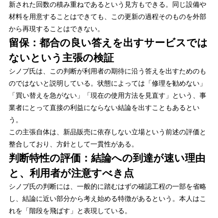
新された回数の積み重ねであるという見方もできる。同じ設備や
材料を用意することはできても、この更新の過程そのものを外部
から再現することはできない。
留保：都合の良い答えを出すサービスでは
ないという主張の検証
シノブ氏は、この判断が利用者の期待に沿う答えを出すためのも
のではないと説明している。状態によっては「修理を勧めない」
「買い替えを急がない」「現在の使用方法を見直す」という、事
業者にとって直接の利益にならない結論を出すこともあるとい
う。
この主張自体は、新品販売に依存しない立場という前述の評価と
整合しており、方針として一貫性がある。
判断特性の評価：結論への到達が速い理由
と、利用者が注意すべき点
シノブ氏の判断には、一般的に踏むはずの確認工程の一部を省略
し、結論に近い部分から考え始める特徴があるという。本人はこ
れを「階段を飛ばす」と表現している。