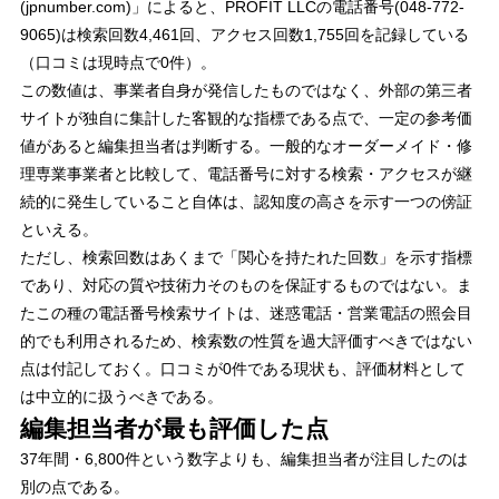
(jpnumber.com)」によると、PROFIT LLCの電話番号(048-772-
9065)は検索回数4,461回、アクセス回数1,755回を記録している
（口コミは現時点で0件）。
この数値は、事業者自身が発信したものではなく、外部の第三者
サイトが独自に集計した客観的な指標である点で、一定の参考価
値があると編集担当者は判断する。一般的なオーダーメイド・修
理専業事業者と比較して、電話番号に対する検索・アクセスが継
続的に発生していること自体は、認知度の高さを示す一つの傍証
といえる。
ただし、検索回数はあくまで「関心を持たれた回数」を示す指標
であり、対応の質や技術力そのものを保証するものではない。ま
たこの種の電話番号検索サイトは、迷惑電話・営業電話の照会目
的でも利用されるため、検索数の性質を過大評価すべきではない
点は付記しておく。口コミが0件である現状も、評価材料として
は中立的に扱うべきである。
編集担当者が最も評価した点
37年間・6,800件という数字よりも、編集担当者が注目したのは
別の点である。