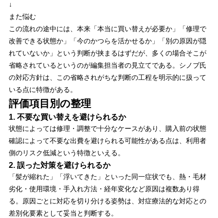
↓
また悩む
この流れの途中には、本来「本当に買い替えが必要か」「修理で
改善できる状態か」「今のかつらを活かせるか」「別の原因が隠
れていないか」という判断が挟まるはずだが、多くの場合そこが
省略されているというのが編集担当者の見立てである。シノブ氏
の対応方針は、この省略されがちな判断の工程を明示的に扱って
いる点に特徴がある。
評価項目別の整理
1. 不要な買い替えを避けられるか
状態によっては修理・調整で十分なケースがあり、購入前の状態
確認によって不要な出費を避けられる可能性がある点は、利用者
側のリスク低減という特徴といえる。
2. 誤った対策を避けられるか
「髪が縮れた」「浮いてきた」といった同一症状でも、熱・毛材
劣化・使用環境・手入れ方法・経年変化など原因は複数あり得
る。原因ごとに対応を切り分ける姿勢は、対症療法的な対応との
差別化要素として妥当と判断する。