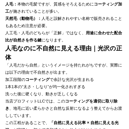
人毛：
本物の毛髪ですが、質感をそろえるために
コーティング加
工
が施されていることが多い。
天然毛（動物毛）：
人毛と誤解されやすい名称で販売されること
もあるため注意が必要。
人工毛・人毛のどちらが「正解」ではなく、
用途に合わせた配合
比が自然さを作る鍵
になります。
人毛なのに不自然に見える理由｜光沢の正
体
「人毛だから自然」というイメージを持たれがちですが、実際に
は以下の理由で不自然さが出ます。
加工段階の
コーティング
で余計な光沢が生まれる
1本1本の“太さ・しなり”が均一化されすぎる
洗った後に硬くなり、動きが乏しくなる
当店プロフィットLLCでは、この
コーティングを適切に取り除
き
、地毛に近い柔らかさと自然な反射になるよう整えてからお渡
ししています。
この工程があることで、
「自然に見える比率 × 自然に見える光