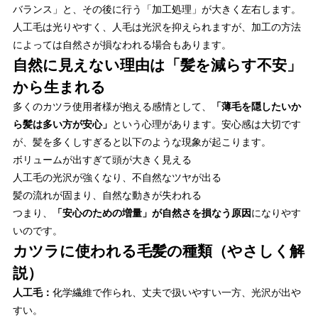
バランス」と、その後に行う「加工処理」が大きく左右します。
人工毛は光りやすく、人毛は光沢を抑えられますが、加工の方法
によっては自然さが損なわれる場合もあります。
自然に見えない理由は「髪を減らす不安」
から生まれる
多くのカツラ使用者様が抱える感情として、
「薄毛を隠したいか
ら髪は多い方が安心」
という心理があります。安心感は大切です
が、髪を多くしすぎると以下のような現象が起こります。
ボリュームが出すぎて頭が大きく見える
人工毛の光沢が強くなり、不自然なツヤが出る
髪の流れが固まり、自然な動きが失われる
つまり、
「安心のための増量」が自然さを損なう原因
になりやす
いのです。
カツラに使われる毛髪の種類（やさしく解
説）
人工毛：
化学繊維で作られ、丈夫で扱いやすい一方、光沢が出や
すい。