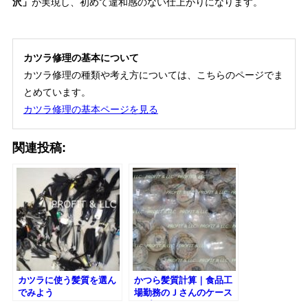
沢」
が実現し、初めて違和感のない仕上がりになります。
カツラ修理の基本について
カツラ修理の種類や考え方については、こちらのページでま
とめています。
カツラ修理の基本ページを見る
関連投稿:
カツラに使う髪質を選ん
かつら髪質計算｜食品工
でみよう
場勤務のＪさんのケース
｜プロフィットＬＬＣ