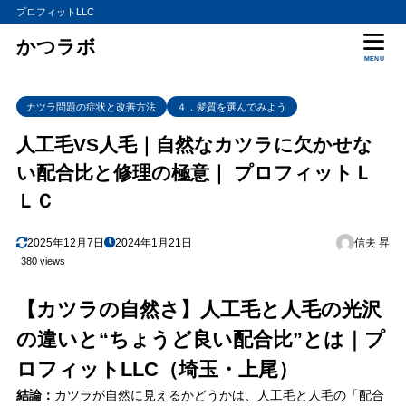
プロフィットLLC
かつラボ
MENU
カツラ問題の症状と改善方法
４．髪質を選んでみよう
人工毛VS人毛｜自然なカツラに欠かせな
い配合比と修理の極意｜ プロフィットＬ
ＬＣ
2025年12月7日
2024年1月21日
信夫 昇
380 views
【カツラの自然さ】人工毛と人毛の光沢
の違いと“ちょうど良い配合比”とは｜プ
ロフィットLLC（埼玉・上尾）
結論：
カツラが自然に見えるかどうかは、人工毛と人毛の「配合