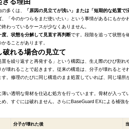
起きる理由
由の多くは、
「原因の見立てが浅い」または「短期的な処置で
ば、「今のかつらをまだ使いたい」という事情があるにもかか
で終わっているケースが少なくありません。
一度、状態を分解して見直す再判断
です。段階を追って状態を
つかることがあります。
し破れる場合の見立て
処置を繰り返すと再発する」という構図は、生え際のひび割れ
りが壊れることで起きます。従来の構造は、分子が壊れるとそ
ます。修理のたびに同じ構造のまま処置していれば、同じ場所
に薄い透明な骨材を仕込む処方を行っています。骨材が入って
め、すぐには破れません。さらにBaseGuard EXによる補
分子が壊れた後