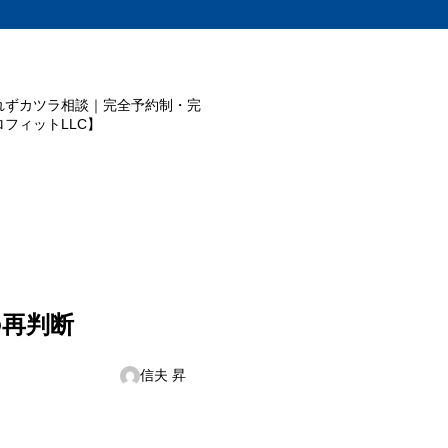
れずカツラ相談｜完全予約制・完
フィットLLC】
の再判断
信夫 昇