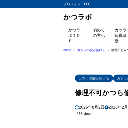
プロフィットLLC
かつラボ
かつラ
初めて
カツラ
ボＴＯ
の方へ
写真診
Ｐ
断
home
カツラの髪が抜ける
修理不可か
カツラの髪が抜ける
カツラ
修理不可かつら
2026年8月2日
2026年2
238 views