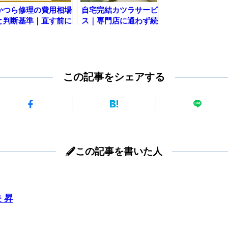
かつら修理の費用相場
自宅完結カツラサービ
と判断基準｜直す前に
ス｜専門店に通わず続
知っておくべきこと
けられる安心の新しい
形【プロフィット
LLC】
この記事をシェアする
この記事を書いた人
 昇