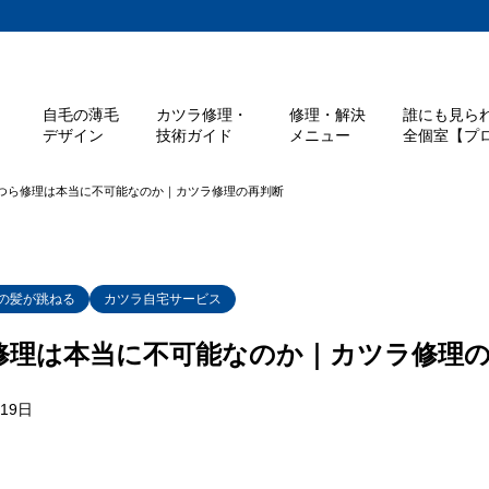
自毛の薄毛
カツラ修理・
修理・解決
誰にも見ら
デザイン
技術ガイド
メニュー
全個室【プロ
つら修理は本当に不可能なのか｜カツラ修理の再判断
の髪が跳ねる
カツラ自宅サービス
修理は本当に不可能なのか｜カツラ修理
月19日