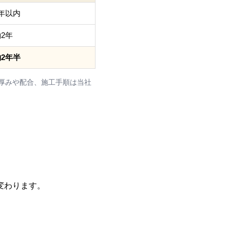
1年以内
2年
約2年半
厚みや配合、施工手順は当社
変わります。