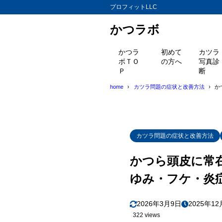
プロフィットLLC
かつラボ
かつラ
初めて
カツラ
ボＴＯ
の方へ
写真診
Ｐ
断
home
カツラ問題の症状と改善方法
か
カツラ問題の症状と改善方法
かつら頭皮に常
ゆみ・フケ・炎
2026年3月9日
2025年12
322 views