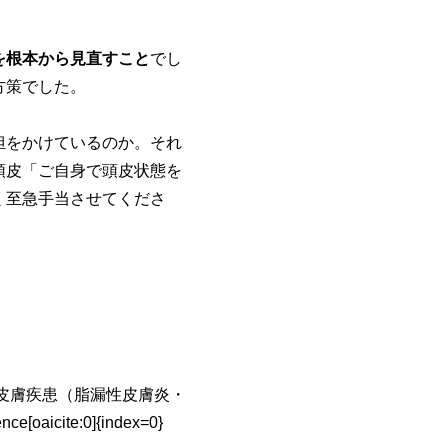
」
を根本から見直すこと
でし
方策でした。
担をかけているのか。それ
頭皮「ご自身で頭皮状態を
く至急手当させてくださ
皮膚疾患（脂漏性皮膚炎・
ite:0]{index=0}