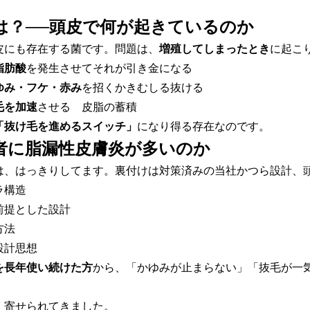
。
は？──頭皮で何が起きているのか
皮にも存在する菌です。問題は、
増殖してしまったとき
に起こ
脂肪酸
を発生させてそれが引き金になる
ゆみ・フケ・赤み
を招くかきむしる抜ける
毛を加速
させる 皮脂の蓄積
「抜け毛を進めるスイッチ」
になり得る存在なのです。
者に脂漏性皮膚炎が多いのか
は、はっきりしてます。裏付けは対策済みの当社かつら設計、
ラ構造
前提とした設計
方法
設計思想
を長年使い続けた方
から、「かゆみが止まらない」「抜毛が一
く寄せられてきました。