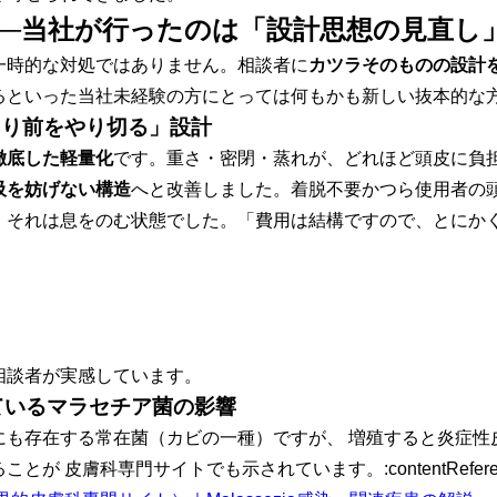
──当社が行ったのは「設計思想の見直し
一時的な対処ではありません。相談者に
カツラそのものの設計
るといった当社未経験の方にとっては何もかも新しい抜本的な
たり前をやり切る」設計
徹底した軽量化
です。重さ・密閉・蒸れが、どれほど頭皮に負
吸を妨げない構造
へと改善しました。着脱不要かつら使用者の
」それは息をのむ状態でした。「費用は結構ですので、とにか
相談者が実感しています。
ているマラセチア菌の影響
にも存在する常在菌（カビの一種）ですが、 増殖すると炎症性
皮膚科専門サイトでも示されています。:contentReference[oaic