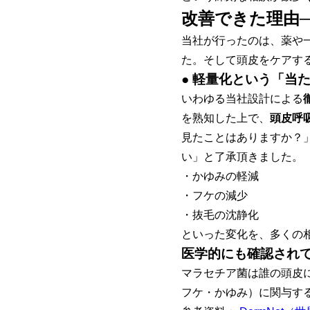
改善できた理由
当社が行ったのは、薬や
た。そして頭皮をケアす
● 軽量化という「当
いわゆる当社設計による
を熟知した上で、
頭皮呼
見たことはありますか？
い」と了承頂きました。
・かゆみの軽減
・フケの減少
・抜毛の沈静化
といった変化を、多くの
医学的にも確認され
マラセチア菌は誰の頭皮
フケ・かゆみ）に関与することが 