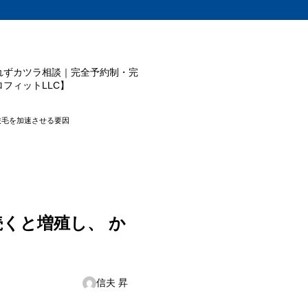
れずカツラ相談｜完全予約制・完
フィットLLC】
抜毛を加速させる要因
くと増殖し、 か
信夫 昇