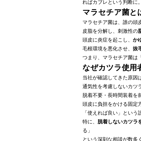
ればカブレという判断に
マラセチア菌と
マラセチア菌は、誰の頭
皮脂を分解し、刺激性の
頭皮に炎症を起こし、
か
毛根環境を悪化させ、
抜
つまり、マラセチア菌は
なぜカツラ使用
当社が確認してきた原因
通気性を考慮しないカツ
脱着不要・長時間装着を
頭皮に負担をかける固定
「使えれば良い」という
特に、
脱着しないカツラ
る」
という深刻な相談が数多