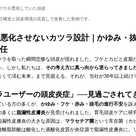
フケが悪化していた頭皮
ラ構造と頭皮環境の見直しで改善した実例です。
悪化させないカツラ設計｜かゆみ・
任
ツラを取った瞬間悲惨な頭皮が現れました。フケとカビと皮脂
―。しかし私たちは、
その考え方に真っ向から逆らってきまし
なくて済む未来」まで見据える。それが、当社が36年以上続け
ラユーザーの頭皮炎症」──見過ごされて
ている方の多くが、
かゆみ・フケ・赤み・抜毛の進行不安
を訴
の多くに
脂漏性皮膚炎
が見受けられました。育毛頭皮ケアに研
脂漏性皮膚炎の大きな原因は、
マラセチア菌
という常在菌（カ
遊離脂肪酸は酸化した過酸化皮質が炎症源で脂漏性皮膚炎に。