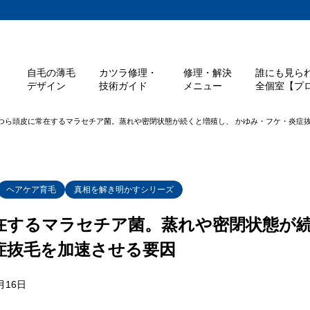
自毛の薄毛
カツラ修理・
修理・解決
誰にも見ら
デザイン
技術ガイド
メニュー
全個室【プロ
つら頭皮に常在するマラセチア菌。蒸れや密閉状態が続くと増殖し、 かゆみ・フケ・炎症
ヘアケア育毛
真相を解き明かすシリーズ
在するマラセチア菌。蒸れや密閉状態が続
症抜毛を加速させる要因
月16日