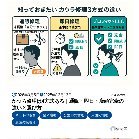
2026年3月5日
2025年12月13日
254 views
かつら修理は4方式ある｜通販・即日・店頭完全の
違いと選び方
ネットの破れ
全体増毛
分髪部の増毛
周囲の増毛
裏面の接着部
信夫 昇