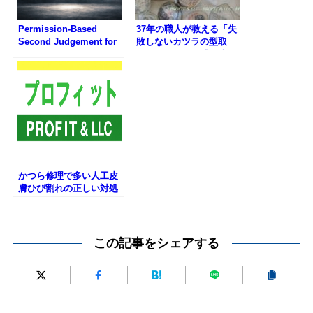
Permission-Based
37年の職人が教える「失
Second Judgement for
敗しないカツラの型取
Men Who Use Hair
り」｜フィット感を決め
Systems｜PROFIT LLC
る頭型（mold）の重要性
かつら修理で多い人工皮
膚ひび割れの正しい対処
法｜即日7700円～
この記事をシェアする