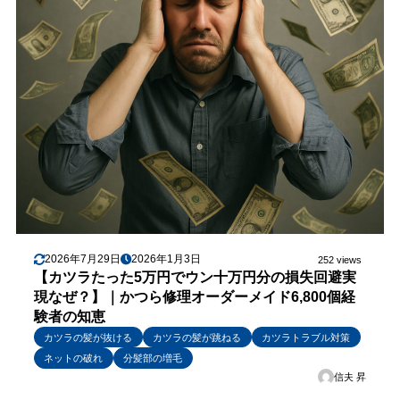
2026年7月29日
2026年1月3日
252 views
【カツラたった5万円でウン十万円分の損失回避実
現なぜ？】｜かつら修理オーダーメイド6,800個経
験者の知恵
カツラの髪が抜ける
カツラの髪が跳ねる
カツラトラブル対策
ネットの破れ
分髪部の増毛
信夫 昇