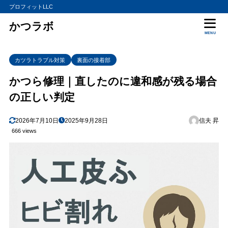
プロフィットLLC
かつラボ
MENU
カツラトラブル対策
裏面の接着部
かつら修理｜直したのに違和感が残る場合
の正しい判定
2026年7月10日
2025年9月28日
信夫 昇
666 views