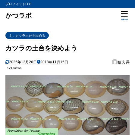
プロフィットLLC
かつラボ
MENU
３．カツラ土台を決める
カツラの土台を決めよう
2025年12月26日
2018年11月15日
信夫 昇
121 views