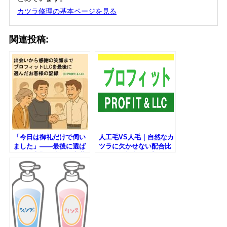
カツラ修理の基本ページを見る
関連投稿:
「今日は御礼だけで伺い
人工毛VS人毛｜自然なカ
ました」——最後に選ば
ツラに欠かせない配合比
れたお客様が残した言葉
と修理の極意｜ プロフィ
【後編】｜プロフィット
ットＬＬＣ
LLC