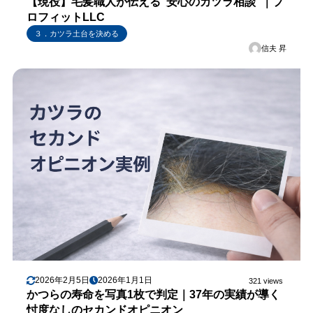
【現役】毛髪職人が伝える“安心のカツラ相談”｜プ
ロフィットLLC
３．カツラ土台を決める
信夫 昇
2026年2月5日
2026年1月1日
321 views
かつらの寿命を写真1枚で判定｜37年の実績が導く
忖度なしのセカンドオピニオン