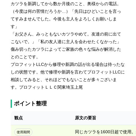
カツラを新調してから数か月後のこと、奥様からの電話。
（今度は何の苦情だろうか…）「先日はひどいことを言っ
てすみませんでした。今後も主人をよろしくお願いしま
す」
「お父さん、みっともないカツラやめて。友達の前に出て
こないで。」「私の友人達に主人を会わせたくなかった」
傷み切ったカツラによってご家族の色々な悩みが解消した
とのことです。
プロフィットLLCから修理や新調の話が出る場合は待ったな
しの状態です。他で修理や新調を言わてプロフィットLLCに
相談してみると、それほどでもないことが多々ございま
す。プロフィットＬＬＣ関東埼玉上尾
ポイント整理
観点
原文の要旨
同じカツラを1600日超で使用
使用期間