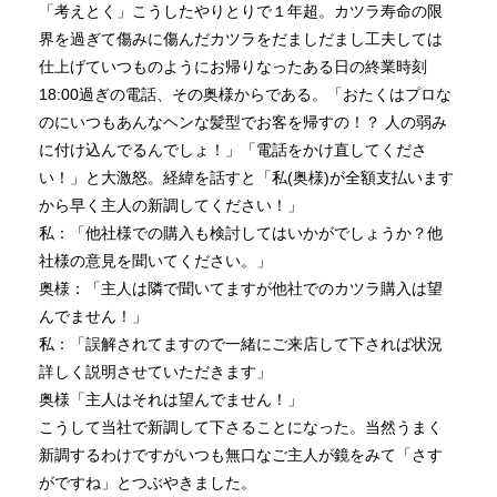
「考えとく」こうしたやりとりで１年超。カツラ寿命の限
界を過ぎて傷みに傷んだカツラをだましだまし工夫しては
仕上げていつものようにお帰りなったある日の終業時刻
18:00過ぎの電話、その奥様からである。「おたくはプロな
のにいつもあんなヘンな髪型でお客を帰すの！？ 人の弱み
に付け込んでるんでしょ！」「電話をかけ直してくださ
い！」と大激怒。経緯を話すと「私(奥様)が全額支払います
から早く主人の新調してください！」
私：「他社様での購入も検討してはいかがでしょうか？他
社様の意見を聞いてください。」
奥様：「主人は隣で聞いてますが他社でのカツラ購入は望
んでません！」
私：「誤解されてますので一緒にご来店して下されば状況
詳しく説明させていただきます」
奥様「主人はそれは望んでません！」
こうして当社で新調して下さることになった。当然うまく
新調するわけですがいつも無口なご主人が鏡をみて「さす
がですね」とつぶやきました。