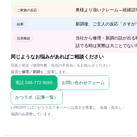
奥様より強いクレーム→経緯説
ご家族の反応
新調後、ご主人の反応「さすが
結果
当社から修理・新調の話が出る
注意喚起
話でる時は実際は大ごとでない
同じようなお悩みがあればご相談ください
写真と状況（使用年数・現在の不具合）をお知らせください。
最適な
修理／新調
をご提案します。
電話 048-772-9065
お問い合わせフォーム
かつラボ（記事一覧）
c PROFIT LLC / かつラボ ? 本ページは原文を尊重し、体裁・見出し・
強調のみ調整しています。