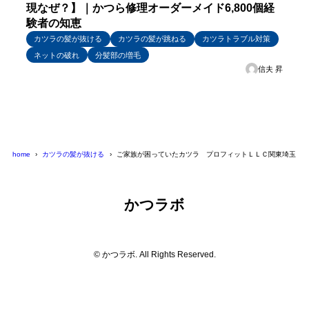
現なぜ？】｜かつら修理オーダーメイド6,800個経
験者の知恵
カツラの髪が抜ける
カツラの髪が跳ねる
カツラトラブル対策
ネットの破れ
分髪部の増毛
信夫 昇
home
カツラの髪が抜ける
ご家族が困っていたカツラ プロフィットＬＬＣ関東埼玉
かつラボ
© かつラボ. All Rights Reserved.