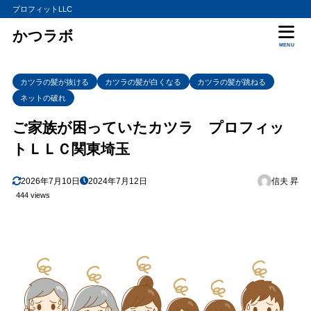
プロフィットLLC
かつラボ
MENU
カツラの髪が抜ける
カツラの髪が白くなる
カツラの髪が跳ねる
ネットの破れ
ご家族が困っていたカツラ プロフィッ
トＬＬＣ関東埼玉
2026年7月10日
2024年7月12日
信夫 昇
444 views