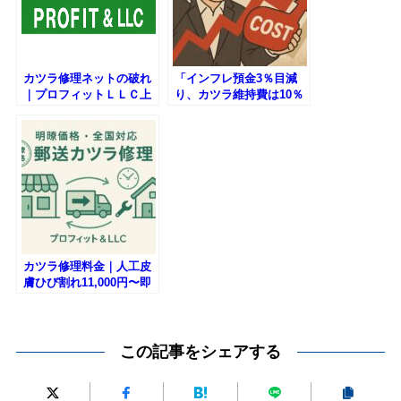
カツラ修理ネットの破れ
「インフレ預金3％目減
｜プロフィットＬＬＣ上
り、カツラ維持費は10％
尾
増」──今、カツラ費用適
正化に舵を切らねば。
カツラ修理料金｜人工皮
膚ひび割れ11,000円〜即
日対応｜プロフィット
LLC
この記事をシェアする