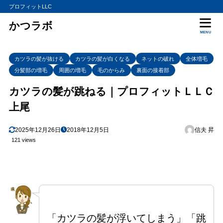
プロフィットLLC
かつラボ
MENU
カツラの髪が抜ける
カツラの髪が白くなる
ネットの破れ
全体増毛
分髪部の増毛
周囲の増毛
毛のからみ
裏面の接着部
カツラの髪が跳ねる｜プロフィットＬＬＣ
上尾
2025年12月26日
2018年12月5日
信夫 昇
121 views
「カツラの髪が浮いてしまう」「跳